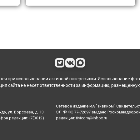
ся при использовании активной гиперссылки. Использование фот
ия сайта не несет ответственности за информацию, размещенную
Сетевое издание ИА "Тивиком" Свидетельс
дэ, ул. Борсоева, д. 13
ЭЛ № ФС 77-72697 выдано Роскомнадзором 
ефон редакции:
+7(3012)
редакции:
tivicom@inbox.ru