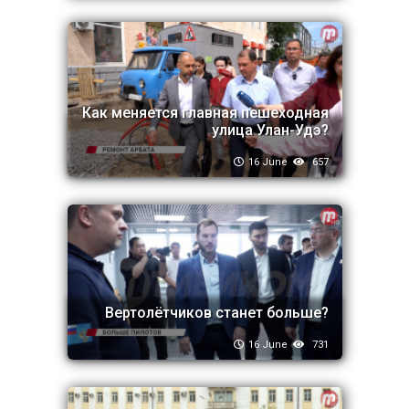
Как меняется главная пешеходная
улица Улан-Удэ?
16 June
657
Вертолётчиков станет больше?
16 June
731