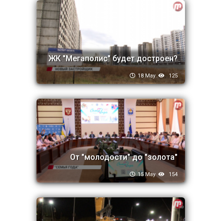
ЖК "Мегаполис" будет достроен?
18 May
125
От "молодости" до "золота"
15 May
154