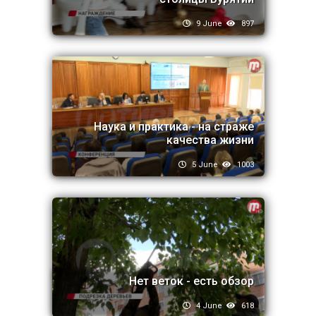
9 June
897
Наука и практика - на страже
качества жизни
5 June
1003
Нет веток - есть обзор
4 June
618