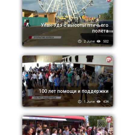
Улан-Удэ с высоты птичьего
полёта
2 June
502
100 лет помощи и поддержки
1 June
434