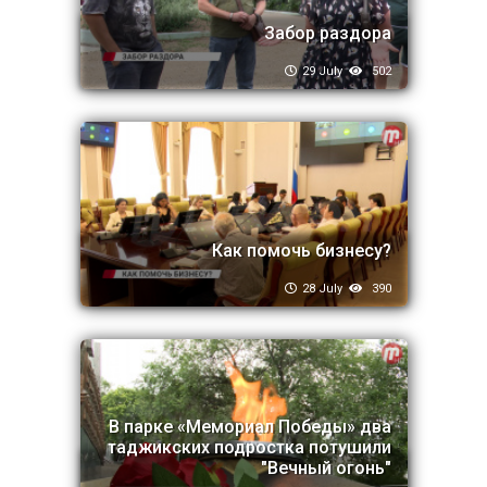
Забор раздора
29 July
502
Как помочь бизнесу?
28 July
390
В парке «Мемориал Победы» два
таджикских подростка потушили
"Вечный огонь"