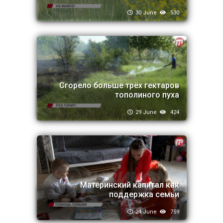
30 June
530
Сгорело больше трёх гектаров
тополиного пуха
29 June
424
Материнский капитал как
поддержка семьи
24 June
759