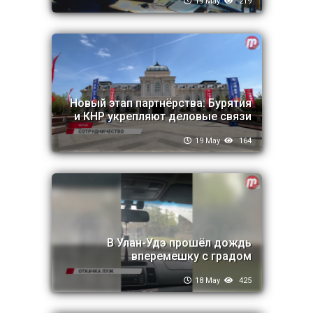
19 May
219
Новый этап партнёрства: Бурятия
и КНР укрепляют деловые связи
19 May
164
В Улан-Удэ прошёл дождь
вперемешку с градом
18 May
425