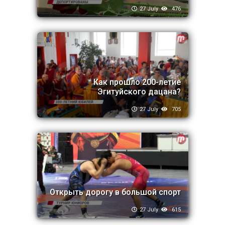
27 July
476
Как прошло 200-летие
Эгитуйского дацана?
27 July
705
Открыть дорогу в большой спорт
27 July
615