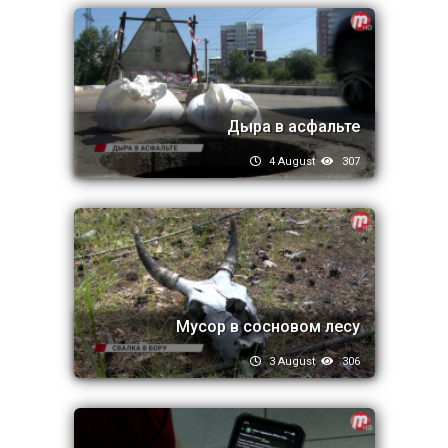
Дыра в асфальте
4 August
307
Мусор в сосновом лесу
3 August
306