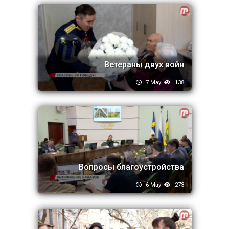
Ветераны двух войн
7 May
138
Вопросы благоустройства
6 May
273