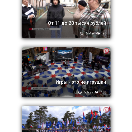
От 11 до 20 тысяч рублей
6 May
96
Игры - это не игрушки
5 May
150