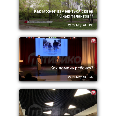
Как может измениться сквер
"Юных талантов"?
22 May
195
Как помочь ребёнку?
21 May
237