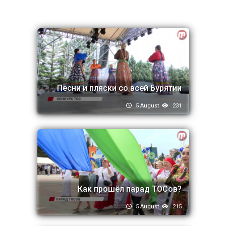
Песни и пляски со всей Бурятии
5 August
231
Как прошёл парад ТОСов?
5 August
215