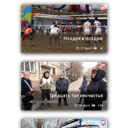
Ноздря в ноздрю
27 April
94
Тридцать три несчастья
24 April
146