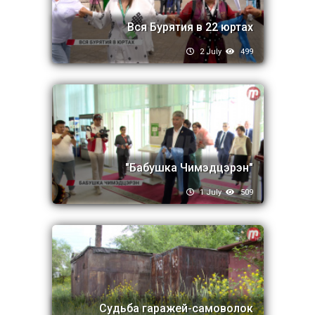
Вся Бурятия в 22 юртах
2 July
499
"Бабушка Чимэдцэрэн"
1 July
509
Судьба гаражей-самоволок