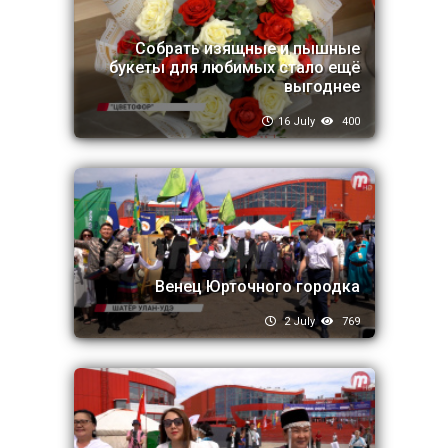
Собрать изящные и пышные
букеты для любимых стало ещё
выгоднее
16 July
400
Венец Юрточного городка
2 July
769