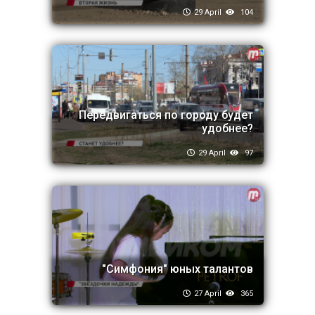
29 April
104
Передвигаться по городу будет
удобнее?
29 April
97
"Симфония" юных талантов
27 April
365