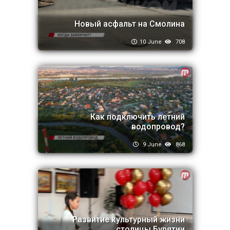
Новый асфальт на Смолина
10 June
708
Как подключить летний
водопровод?
9 June
868
Развитие культурный жизни
столицы Бурятии