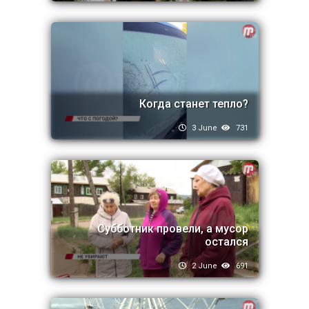
Когда станет тепло?
3 June
731
Субботник провели, а мусор
остался
2 June
691