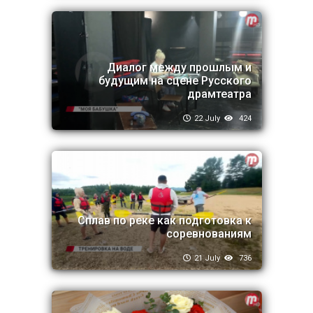
Диалог между прошлым и
будущим на сцене Русского
драмтеатра
22 July
424
Сплав по реке как подготовка к
соревнованиям
21 July
736