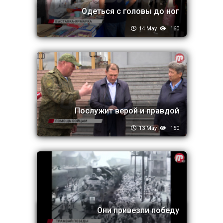
Одеться с головы до ног
14 May
160
Послужит верой и правдой
13 May
150
Они привезли победу