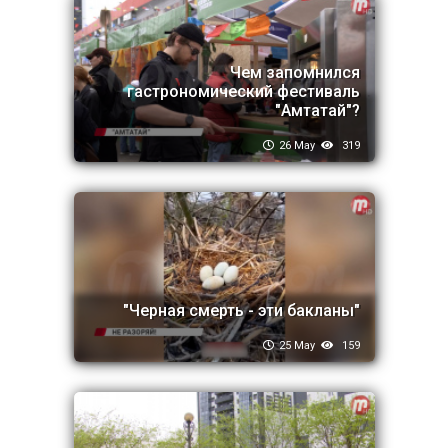
Чем запомнился
гастрономический фестиваль
"Амтатай"?
26 May
319
"Черная смерть - эти бакланы"
25 May
159