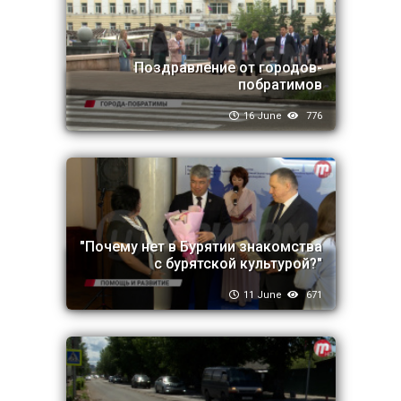
Поздравление от городов-
побратимов
16 June
776
"Почему нет в Бурятии знакомства
с бурятской культурой?"
11 June
671