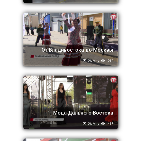
От Владивостока до Москвы
26 May
210
Мода Дальнего Востока
26 May
415