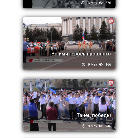
13 May
576
Во имя героев прошлого
9 May
166
Танец победы
8 May
246