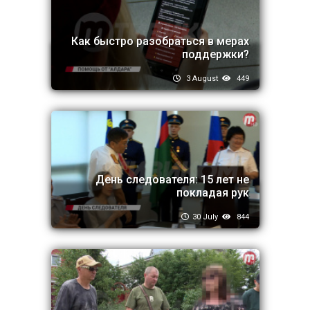
Как быстро разобраться в мерах
поддержки?
3 August
449
День следователя: 15 лет не
покладая рук
30 July
844