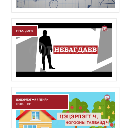
НЕБАГДАЕВ
ЦЭЦЭРЛЭГЖҮҮЛЭЛТИЙН
ХӨТӨЛБӨР