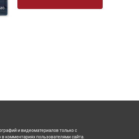
3 города Бурятии
83
благоустроят почти на
170 миллионов рублей
30.07.20
27208
Счётная палата
усомнилась в стоимости
лыжной базы
"Снежинка"
21.07.20
26827
Стивен Сигал побывал в
старейшем дацане
Бурятии
22.07.20
25514
ографий и видеоматериалов только с
 в комментариях пользователями сайта.