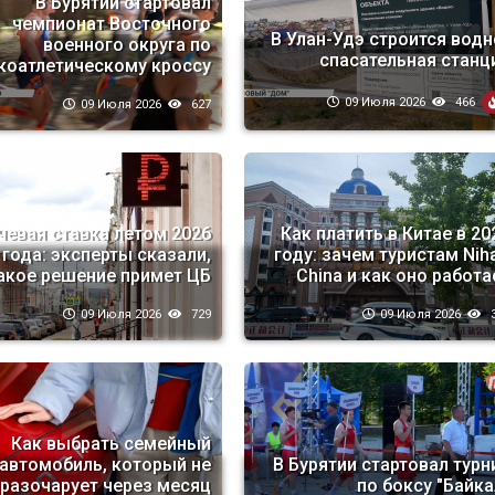
В Бурятии стартовал
чемпионат Восточного
В Улан-Удэ строится водн
военного округа по
спасательная станц
коатлетическому кроссу
09 Июля 2026
466
09 Июля 2026
627
евая ставка летом 2026
Как платить в Китае в 20
года: эксперты сказали,
году: зачем туристам Nih
акое решение примет ЦБ
China и как оно работа
09 Июля 2026
729
09 Июля 2026
3
Как выбрать семейный
автомобиль, который не
В Бурятии стартовал турн
разочарует через месяц
по боксу "Байка