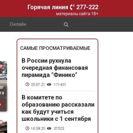
Горячая линия
277-222
материалы сайта 18+
Онлайн
САМЫЕ ПРОСМАТРИВАЕМЫЕ
В России рухнула
очередная финансовая
пирамида "Финико"
20.07.21
171431
аг
та
В комитете по
образованию рассказали
как будут учиться
школьники с 1 сентября
16.08.20
37523