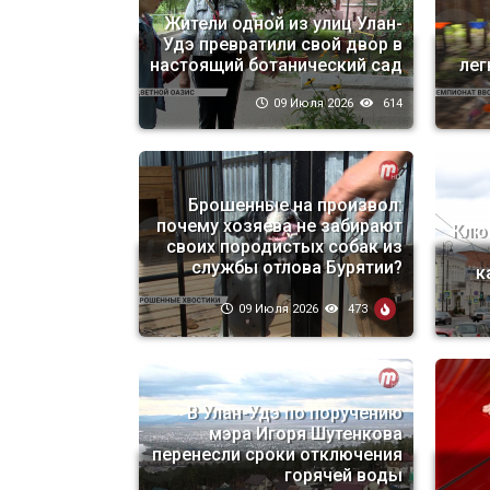
Жители одной из улиц Улан-
Удэ превратили свой двор в
настоящий ботанический сад
лег
09 Июля 2026
614
Брошенные на произвол:
почему хозяева не забирают
Ключ
своих породистых собак из
службы отлова Бурятии?
к
09 Июля 2026
473
В Улан-Удэ по поручению
мэра Игоря Шутенкова
перенесли сроки отключения
горячей воды