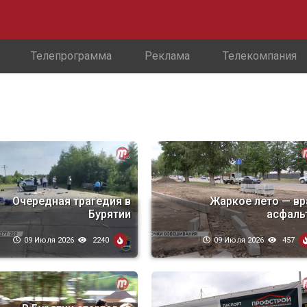
Телепрограмма
Реклама
Телекомпания
Очередная трагедия в
Жаркое лето — вр
Бурятии
асфаль
09 Июля 2026
2240
09 Июля 2026
457