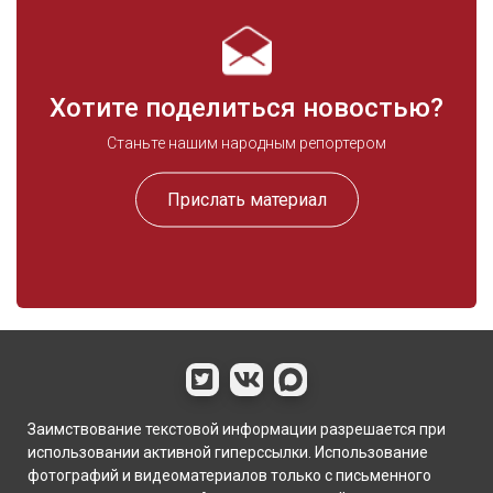
В Бурятии режим ограничительных
мероприятий продлен до конца августа
Хотите поделиться новостью?
24.07.20
27556
Станьте нашим народным репортером
3 города Бурятии благоустроят почти
на 170 миллионов рублей
Прислать материал
30.07.20
27208
Счётная палата усомнилась в
стоимости лыжной базы "Снежинка"
21.07.20
26830
Стивен Сигал побывал в старейшем
дацане Бурятии
Заимствование текстовой информации разрешается при
22.07.20
25515
использовании активной гиперссылки. Использование
фотографий и видеоматериалов только с письменного