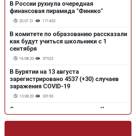
В России рухнула очередная
финансовая пирамида "Финико"
20.07.21
171433
В комитете по образованию рассказали
как будут учиться школьники с 1
сентября
16.08.20
37523
В Бурятии на 13 августа
зарегистрировано 4537 (+30) случаев
заражения COVID-19
13.08.20
33193
Сгоревшие кладовки по улице Кундо
доставляют неудобства местным
жителям
12.08.20
28541