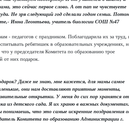
ма, это сейчас первое слово. А от пап не чувствуете
уда. Не зря следующий год сделали годом семьи. Пото
сте,- Инна Леонтьева, учитель биологии СОШ №47
м - педагогов с праздником. Поблагодарила их за труд, 
оспитывать ребятишек в образовательных учреждениях, н
 что у председателя Комитета по образованию трое
й от них подарок.
подарок? Даже не знаю, мне кажется, для мамы самое
маленькие, они нам доставляют приятные моменты,
дравительные открытки. У меня до сих пор хранятся о
а из детского сада. Я их храню в важных документах
 понимаешь, что это самые искренние поздравления 
датель Комитета по образованию Администрации г.