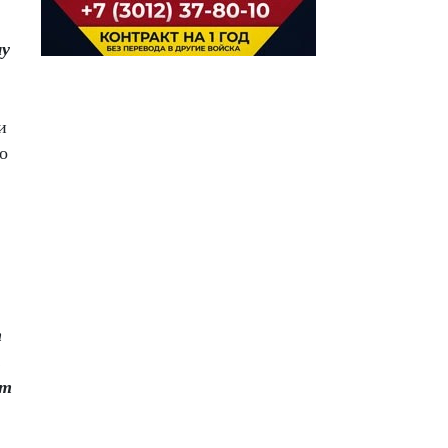
му
и
о
т
.
от