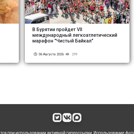
о
В Бурятии пройдет VII
международный легкоатлетический
марафон "Чистый Байкал"
06 Августа 2026
299
ся при использовании активной гиперссылки. Использование фот