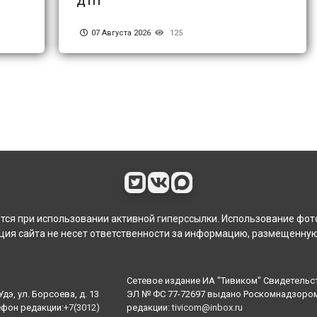
ДТП
07 Августа 2026
125
ся при использовании активной гиперссылки. Использование фот
ия сайта не несет ответственности за информацию, размещенную
Сетевое издание ИА "Тивиком" Свидетельс
дэ, ул. Борсоева, д. 13
ЭЛ № ФС 77-72697 выдано Роскомнадзором 
ефон редакции:
+7(3012)
редакции:
tivicom@inbox.ru