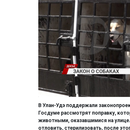
В Улан-Удэ поддержали законопроек
Госдуме рассмотрят поправку, котор
животными, оказавшимися на улице
отловить, стерилизовать, после это