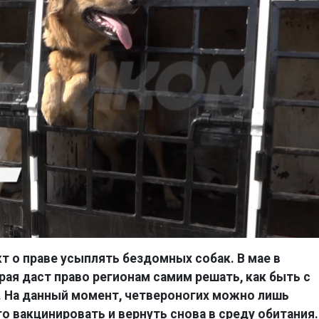
т о праве усыплять бездомных собак. В мае в
ая даст право регионам самим решать, как быть с
. На данный момент, четвероногих можно лишь
го вакцинировать и вернуть снова в среду обитания.