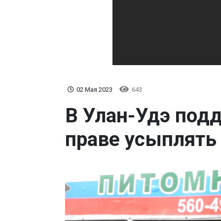
02 Мая 2023
643
В Улан-Удэ под
праве усыплять