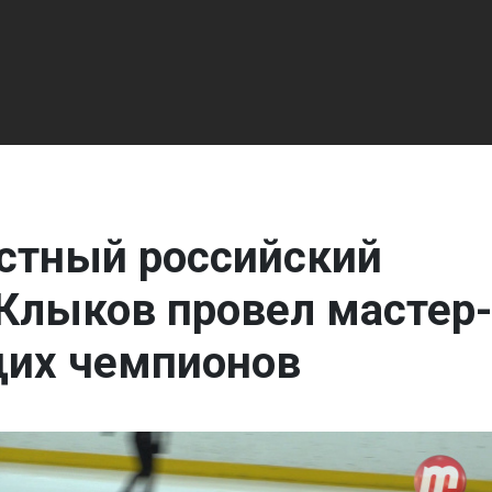
естный российский
 Клыков провел мастер
щих чемпионов