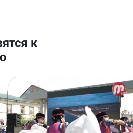
вятся к
ю