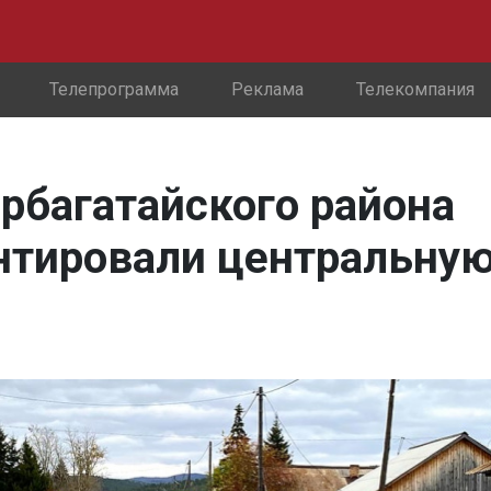
Телепрограмма
Реклама
Телекомпания
арбагатайского района
нтировали центральну