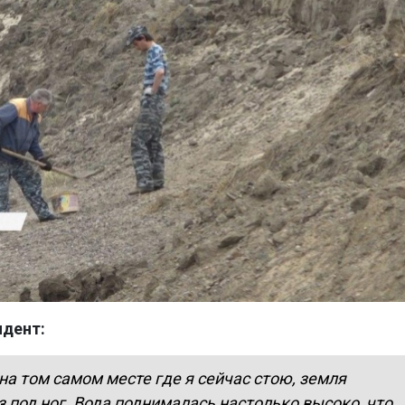
ндент:
 на том самом месте где я сейчас стою, земля
 под ног. Вода поднималась настолько высоко, что