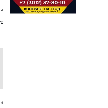
и
чи
го
ки