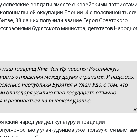
ду советские солдаты вместе с корейскими патриотам
колониальной оккупации Японии. 4 с половиной тыся
итве, 38 из них получили звание Героя Советского
тографиями бурятского министра, депутатов Народно
о наш товарищ Ким Чен Ир посетил Российскую
ивать отношения между двумя странами. Я надеюсь,
елению Республики Бурятия и Улан-Удэ, о том, что
и благодаря усилию глав государств отлично
я и развиваться на высоком уровне.
рятский народ увидел культуру и традиции
опулярностью у улан-удэнцев уже пользуются выстав