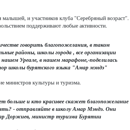
и малышей, и участников клуба "Серебряный возраст".
ольствием поддерживают любые активности.
ичестве говорить благопожелания, в таком
льные районы, школы города , все организации
 нашем Уреале, в нашем марафоне,-поделилась
р школы бурятского языка "Амар мэндэ"
ие министров культуры и туризма.
рет больше и кто красивее скажет благопожелание
влять? - отправляйте в школу Амар Мэндэ. Они
дар Доржиев, министр туризма Бурятии