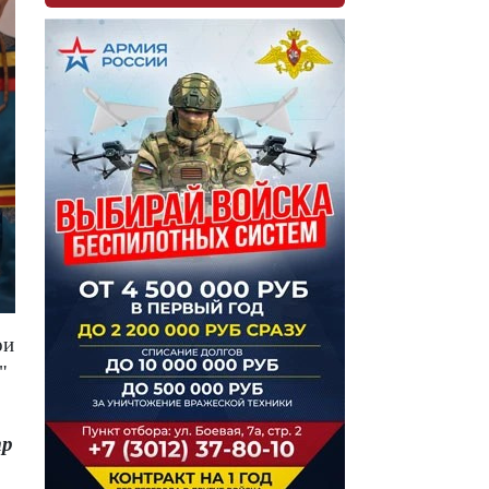
ои
"
тр