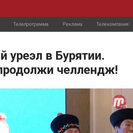
Телепрограмма
Реклама
Телекомпания
 уреэл в Бурятии.
продолжи челлендж!