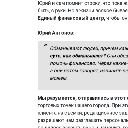
Юрий и сам помнит строки, что пока жи
быть, с руки. Но в жизни всякое бывае
Единый финансовый центр,
чтобы он
Юрий Антонов:
Обманывают людей, причем кажды
суть, как обманывают?
Они обещ
помочь финансово. Через какие-т
а они потом говорят, извините в
можем.
Мы разумеется, отправились в этот
торговых точек нашего города. При эт
клиента на съемки, редакционное зада
разрешают нам разглашать персональ
пришлось закрыть лицо и изменить гол