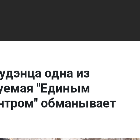
удэнца одна из
уемая "Единым
нтром" обманывает