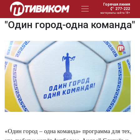
Горячая линия
277-222
материалы сайта 18+
"Один город-одна команда"
«Один город – одна команда» программа для тех,