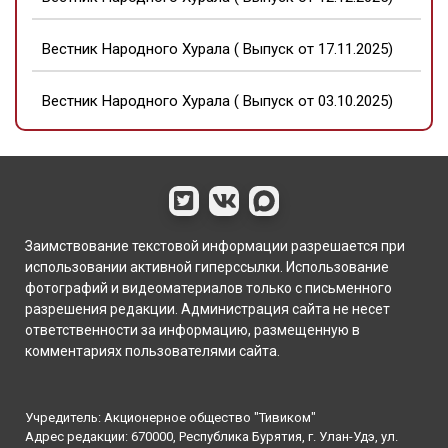
Вестник Народного Хурала ( Выпуск от 17.11.2025)
Вестник Народного Хурала ( Выпуск от 03.10.2025)
Вестник Народного Хурала ( Выпуск от 26.06.2025)
Вестник Народного Хурала ( Выпуск от 07.05.2025)
Заимствование текстовой информации разрешается при
Вестник Народного Хурала ( Выпуск от 07.03.2025)
использовании активной гиперссылки. Использование
фотографий и видеоматериалов только с письменного
Вестник Народного Хурала ( Выпуск от 19.12.2024)
разрешения редакции. Администрация сайта не несет
ответственности за информацию, размещенную в
комментариях пользователями сайта.
Вестник Народного Хурала ( Выпуск от 27.11.2024)
Вестник Народного Хурала ( Выпуск от 15.10.2024)
Учредитель: Акционерное общество "Тивиком"
Адрес редакции: 670000, Республика Бурятия, г. Улан-Удэ, ул.