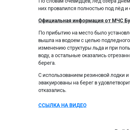
По словам очевидцев, лёд озера днем
них провалился полностью под лёд и 
Официальная информация от МЧС Бу
По прибытию на место было установле
вышла на водоем с целью подледного 
изменению структуры льда и при попы
воду, а остальные оказались отрезанн
берега.
С использованием резиновой лодки и
эвакуированы на берег в удовлетвор
отказались.
ССЫЛКА НА ВИДЕО