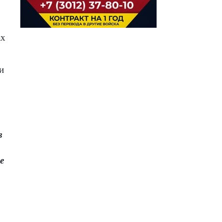
ах
и
в
е