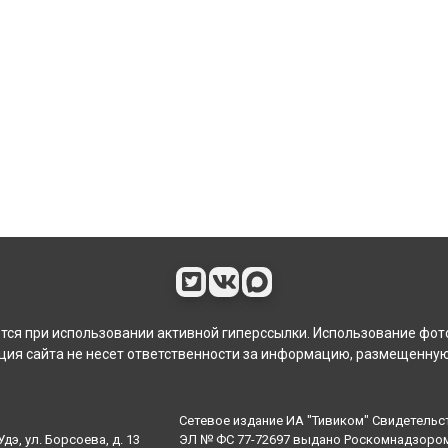
ся при использовании активной гиперссылки. Использование фот
ия сайта не несет ответственности за информацию, размещенную
Сетевое издание ИА "Тивиком" Свидетельс
дэ, ул. Борсоева, д. 13
ЭЛ № ФС 77-72697 выдано Роскомнадзором 