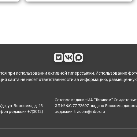
ся при использовании активной гиперссылки. Использование фот
ия сайта не несет ответственности за информацию, размещенную
Сетевое издание ИА "Тивиком" Свидетельс
дэ, ул. Борсоева, д. 13
ЭЛ № ФС 77-72697 выдано Роскомнадзором 
ефон редакции:
+7(3012)
редакции:
tivicom@inbox.ru