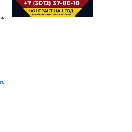
й,
m!