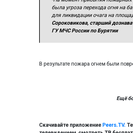
была угроза перехода огня на б
для ликвидации очага на площади
Сороковикова, старший дознава
ГУ МЧС России по Бурятии
В результате пожара огнем были повр
Ещё б
Скачивайте приложение
Peers.TV.
Те
телевидением, смотреть ТВ бесплатн