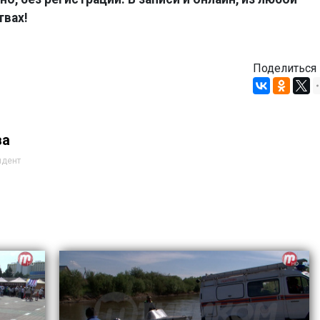
твах!
Поделиться
ва
ндент