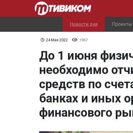
Новости дня
Проекты
24 Мая 2022
1967
До 1 июня физи
необходимо отч
средств по сче
банках и иных о
финансового р