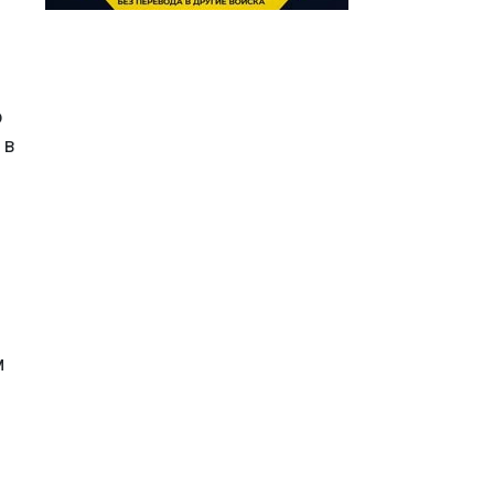
о
 в
м