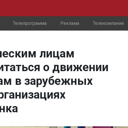
Телепрограмма
Реклама
Телекомпания
ческим лицам
итаться о движении
там в зарубежных
рганизациях
ынка