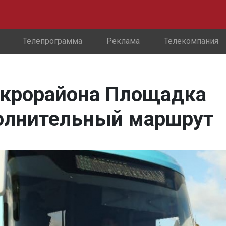
Телепрограмма
Реклама
Телекомпания
икрорайона Площадка
олнительный маршрут