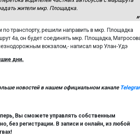
а перетока водителей частных автобусов с маршрута
адать жители мкр. Площадка.
 по транспорту, решили направить в мкр. Площадка
ут 4а, он будет соединять мкр. Площадка, Матросов
елезнодорожным вокзалом,- написал мэр Улан-Удэ
шие дни.
ольше новостей в нашем официальном канале
Telegra
перь, Вы сможете управлять собственным
о, без регистрации. В записи и онлайн, из любой
твах!