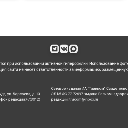
ся при использовании активной гиперссылки. Использование фот
ия сайта не несет ответственности за информацию, размещенную
Сетевое издание ИА "Тивиком" Свидетельс
дэ, ул. Борсоева, д. 13
ЭЛ № ФС 77-72697 выдано Роскомнадзором 
ефон редакции:
+7(3012)
редакции:
tivicom@inbox.ru