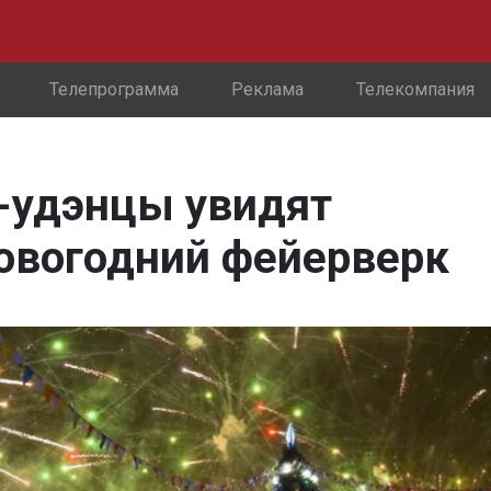
Телепрограмма
Реклама
Телекомпания
н-удэнцы увидят
овогодний фейерверк